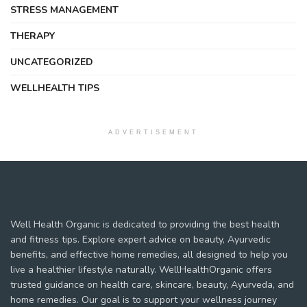
STRESS MANAGEMENT
THERAPY
UNCATEGORIZED
WELLHEALTH TIPS
ADVERTISEMENT
Well Health Organic is dedicated to providing the best health
and fitness tips. Explore expert advice on beauty, Ayurvedic
benefits, and effective home remedies, all designed to help you
live a healthier lifestyle naturally. WellHealthOrganic offers
trusted guidance on health care, skincare, beauty, Ayurveda, and
home remedies. Our goal is to support your wellness journey