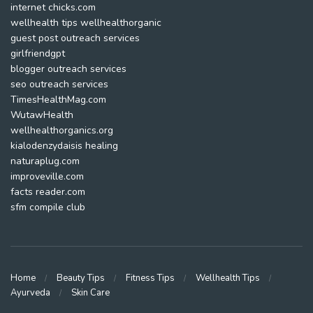
internet chicks.com
wellhealth tips wellhealthorganic
guest post outreach services
girlfriendgpt
blogger outreach services
seo outreach services
TimesHealthMag.com
WutawHealth
wellhealthorganics.org
kialodenzydaisis healing
naturaplug.com
improveville.com
facts reader.com
sfm compile club
Home
Beauty Tips
Fitness Tips
Wellhealth Tips
Ayurveda
Skin Care