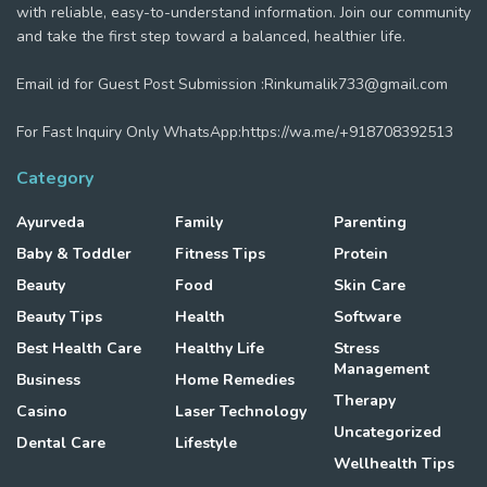
with reliable, easy-to-understand information. Join our community
and take the first step toward a balanced, healthier life.
Email id for Guest Post Submission :Rinkumalik733@gmail.com
For Fast Inquiry Only WhatsApp:https://wa.me/+918708392513
Category
Ayurveda
Family
Parenting
Baby & Toddler
Fitness Tips
Protein
Beauty
Food
Skin Care
Beauty Tips
Health
Software
Best Health Care
Healthy Life
Stress
Management
Business
Home Remedies
Therapy
Casino
Laser Technology
Uncategorized
Dental Care
Lifestyle
Wellhealth Tips